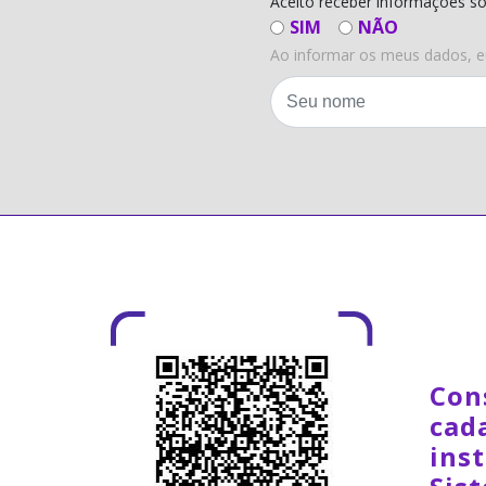
Aceito receber informações s
SIM
NÃO
Ao informar os meus dados, 
Con
cad
inst