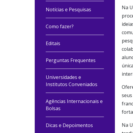
Na U
Notícias e Pesquisas
proce
ideia
Como fazer?
comu
pesq
Editais
cola
alun
Perguntas Frequentes
única
inter
Universidades e
Institutos Conveniados
Ofer
seus 
Agências Internacionais e
fran
Bolsas
forta
Na US
Dicas e Depoimentos