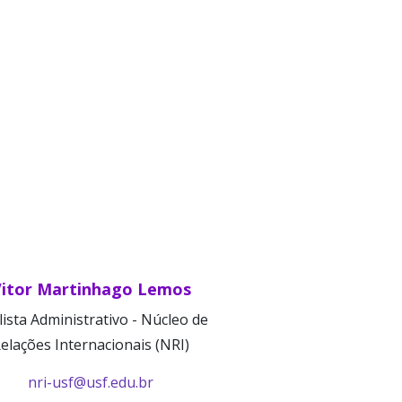
itor Martinhago Lemos
ista Administrativo - Núcleo de
elações Internacionais (NRI)
nri-usf@usf.edu.br