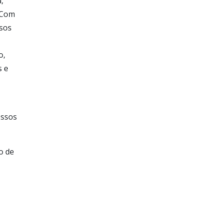
,
 Com
rsos
o,
s e
ossos
o de