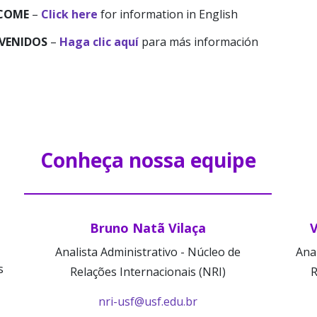
COME
–
Click here
for information in English
VENIDOS
–
Haga clic aquí
para más información
Conheça nossa equipe
Bruno Natã Vilaça
V
Analista Administrativo - Núcleo de
Anal
s
Relações Internacionais (NRI)
R
nri-usf@usf.edu.br