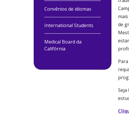
trad
Camp
Convênios de idiomas
mais 
de g
International Students
Mest
esta
Medical Board da
Califórnia
profi
Para
requi
prog
Seja
estu
Cliq