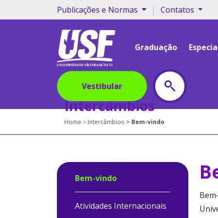
|
Publicações e Normas
Contatos
Graduação
Especia
Vestibular
Intercâmbios
Home
Intercâmbios
Bem-vindo
B
Bem-vindo
Bem-
Atividades Internacionais
Unive