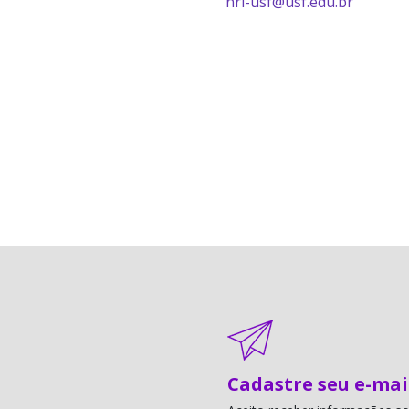
nri-usf@usf.edu.br
Cadastre seu e-mai