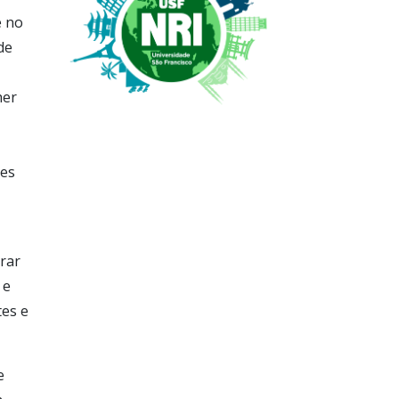
e no
de
her
des
rar
 e
tes e
e