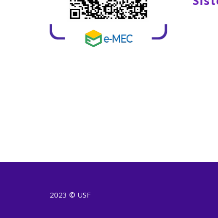
Sis
2023 © USF