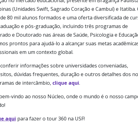
ição no mercado educacional, presente em Bragança Paulista
inas (Unidades Swift, Sagrado Coração e Cambuí) e Itatiba.
de 80 mil alunos formados e uma oferta diversificada de cu
raduação e pós-graduação, incluindo três programas de
rado e Doutorado nas áreas de Saúde, Psicologia e Educaçã
mos prontos para ajudá-lo a alcançar suas metas acadêmica
ssionais em um contexto global.
 conferir informações sobre universidades conveniadas,
sitos, dúvidas frequentes, duração e outros detalhes dos n
ramas de intercâmbio,
clique aqui
.
 bem-vindo ao nosso Núcleo, onde o mundo é o nosso camp
do!
ue aqui
para fazer o tour 360 na USF!