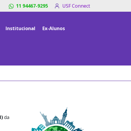
11 94467-9295
USF Connect
Institucional
Ex-Alunos
I)
da