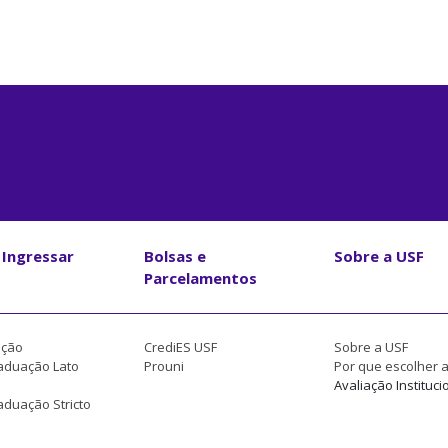
Ingressar
Bolsas e
Sobre a USF
Parcelamentos
ção
CrediES USF
Sobre a USF
aduação Lato
Prouni
Por que escolher 
Avaliação Instituci
duação Stricto