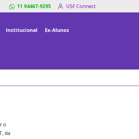
11 94467-9295
USF Connect
Institucional
Ex-Alunos
r o
T, da