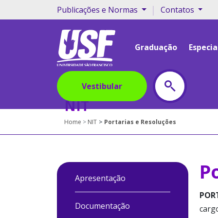
|
Publicações e Normas
Contatos
Graduação
Especia
Vestibular
NIT
Home
NIT
Portarias e Resoluções
P
Apresentação
PORT
Documentação
carg