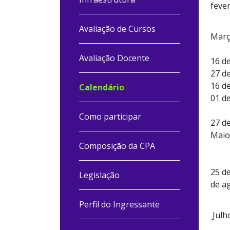
fever
Avaliação de Cursos
Març
Avaliação Docente
16 d
27 de
16 d
Calendário
01 d
Como participar
27 d
Maio
Composição da CPA
25 d
Legislação
de a
Perfil do Ingressante
Julh