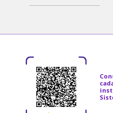
Con
cad
inst
Sis