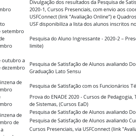
Divulgação dos resultados da Pesquisa de Sati
mbro
2020-1, Cursos Presenciais, com envio aos coo
USFConnect (link “Avaliação Online”) e Quadro
to
USF disponibiliza a lista dos alunos inscritos
e setembro
de
Pesquisa do Aluno Ingressante - 2020-2 – Pres
embro
limite)
e outubro a
Pesquisa de Satisfação de Alunos avaliando Do
e dezembro
Graduação Lato Sensu
uinzena de
Pesquisa de Satisfação com os Funcionários Té
embro
e
Prova do ENADE 2020 - Cursos de Pedagogia, 
embro
de Sistemas, (Cursos EaD)
Pesquisa de Satisfação de Alunos avaliando Do
uinzena de
Pesquisa de Satisfação de Alunos avaliando Cur
mbro de
Cursos Presenciais, via USFConnect (link "Avali
 a