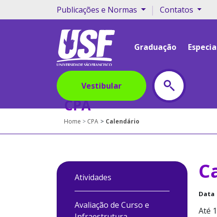
|
Publicações e Normas
Contatos
Graduação
Especia
Vestibular
CPA
Home
CPA
Calendário
C
Atividades
Data
Avaliação de Curso e
Até 1
Infraestrutura