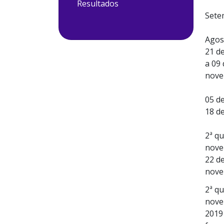
Resultados
Sete
Agos
21 d
a 09 
nov
05 d
18 d
2ª q
nov
22 d
nov
2ª q
nove
2019