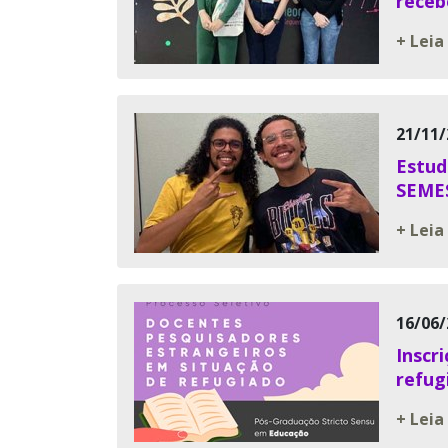
receb
+ Leia
21/11/
Estud
SEMES
+ Leia
16/06/
Inscr
refug
+ Leia