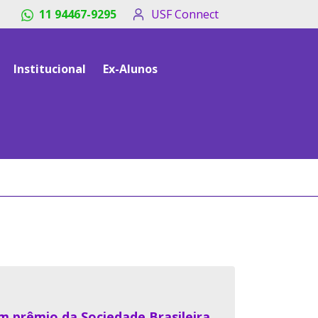
11 94467-9295
USF Connect
Institucional
Ex-Alunos
m prêmio da Sociedade Brasileira