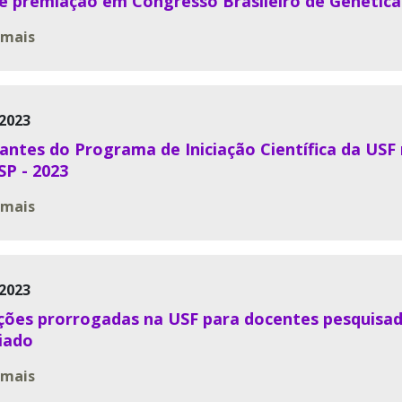
e premiação em Congresso Brasileiro de Genética
 mais
2023
antes do Programa de Iniciação Científica da US
P - 2023
 mais
2023
ições prorrogadas na USF para docentes pesquisa
iado
 mais