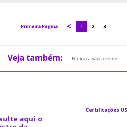
<
Primeira Página
1
2
3
Veja também:
Noticias mais recentes
Certificações U
sulte aqui o
astro da