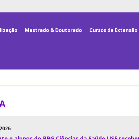
lização
Mestrado & Doutorado
Cursos de Extensão
A
2026
te e alunos do PPG Ciências da Saúde USF recebe