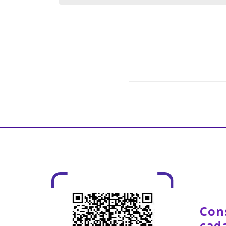
Con
cad