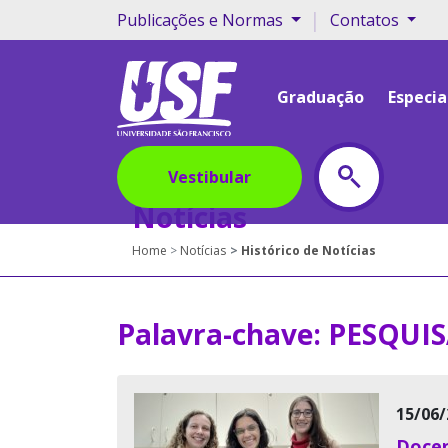
|
Publicações e Normas
Contatos
Graduação
Especia
Vestibular
Notícias
Home
Notícias
Histórico de Notícias
Palavra-chave:
PESQUIS
15/06/
Docen