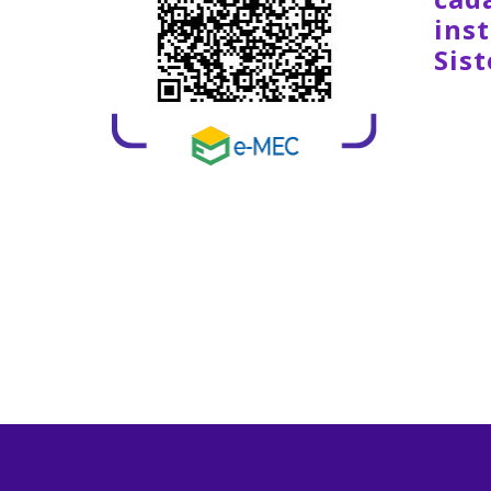
inst
Sis