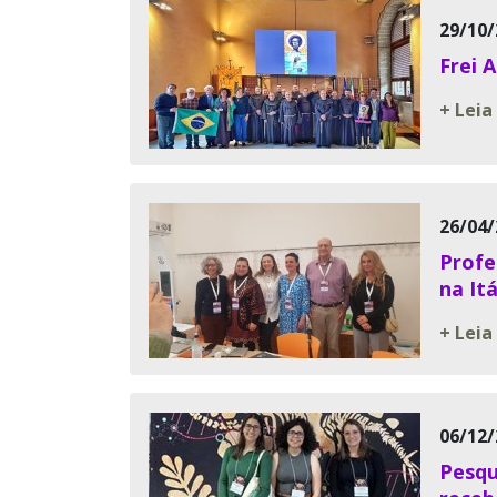
29/10/
Frei 
+ Leia
26/04/
Profe
na Itá
+ Leia
06/12/
Pesqu