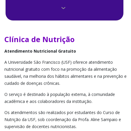
Clínica de Odontologia
Clínica Veterinária e Centro Diagnóstico
Clínicas de Psicologia
Clínica de Nutrição
Consultório de Enfermagem Materno-Infantil
Atendimento Nutricional Gratuito
A Universidade São Francisco (USF) oferece atendimento
Núcleo de Apoio Contábil e Fiscal
nutricional gratuito com foco na promoção da alimentação
saudável, na melhoria dos hábitos alimentares e na prevenção e
Núcleos de Práticas Jurídicas
cuidado de doenças crônicas.
O serviço é destinado à população externa, à comunidade
acadêmica e aos colaboradores da instituição.
Os atendimentos são realizados por estudantes do Curso de
Nutrição da USF, sob coordenação da Profa. Aline Sampaio e
supervisão de docentes nutricionistas.