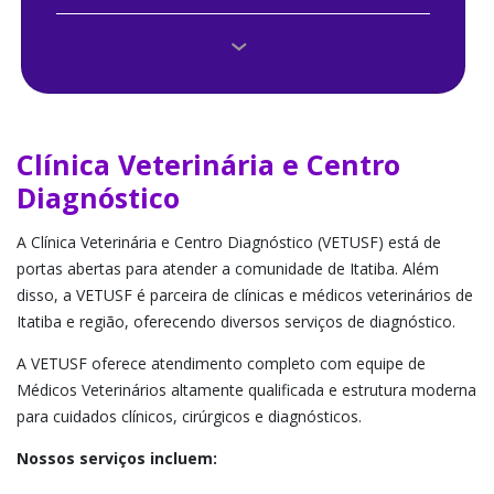
Clínica de Odontologia
Clínica Veterinária e Centro Diagnóstico
Clínicas de Psicologia
Clínica Veterinária e Centro
Diagnóstico
Consultório de Enfermagem Materno-Infantil
A Clínica Veterinária e Centro Diagnóstico (VETUSF) está de
Núcleo de Apoio Contábil e Fiscal
portas abertas para atender a comunidade de Itatiba. Além
disso, a VETUSF é parceira de clínicas e médicos veterinários de
Núcleos de Práticas Jurídicas
Itatiba e região, oferecendo diversos serviços de diagnóstico.
A VETUSF oferece atendimento completo com equipe de
Médicos Veterinários altamente qualificada e estrutura moderna
para cuidados clínicos, cirúrgicos e diagnósticos.
Nossos serviços incluem: