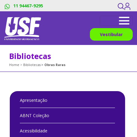
11 94467-9295
Vestibular
Bibliotecas
Home
Bibliotecas
Obras Raras
Apresentação
ABNT Coleção
Acessibilidade