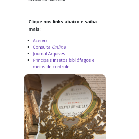
Obras Raras
Clique nos links abaixo e saiba
Periódicos Online
mais:
Acervo
Portal de Periódicos CAPES
Consulta
Online
Journal Arquives
Recursos Antiplágio
Principais insetos bibliófagos e
meios de controle
Repositórios
Sites Relacionados