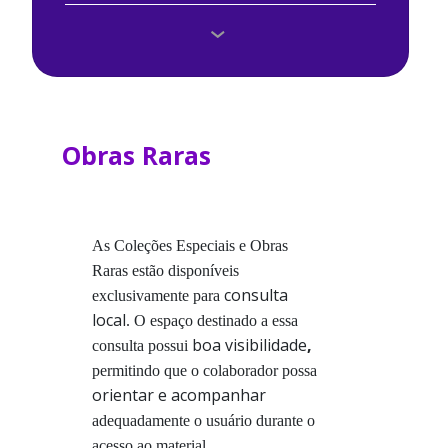
Agende uma visita
Base de Dados
Biblioteca Digital
Obras Raras
Consulta Online
Crie seu ORCID
As Coleções Especiais e Obras
Raras estão disponíveis
Dicas e Outros Serviços
consulta
exclusivamente para
local
. O espaço destinado a essa
Diretrizes do SIBUSF
boa visibilidade
,
consulta possui
permitindo que o colaborador possa
E-Books
orientar e acompanhar
adequadamente o usuário durante o
Histórico
acesso ao material.