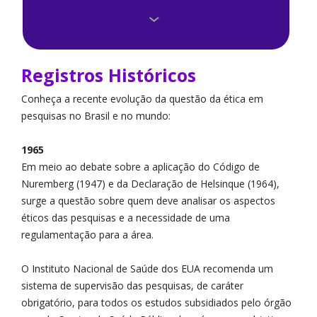
Direitos dos Participantes de Pesquisa
Documentos Necessários
Registros Históricos
Eventos Adversos
Conheça a recente evolução da questão da ética em
pesquisas no Brasil e no mundo:
Membros do Comitê
1965
Plataforma Brasil
Em meio ao debate sobre a aplicação do Código de
Nuremberg (1947) e da Declaração de Helsinque (1964),
Registro CONEP
surge a questão sobre quem deve analisar os aspectos
éticos das pesquisas e a necessidade de uma
Registros Históricos
regulamentação para a área.
Resoluções e Portarias
O Instituto Nacional de Saúde dos EUA recomenda um
sistema de supervisão das pesquisas, de caráter
Reuniões
obrigatório, para todos os estudos subsidiados pelo órgão