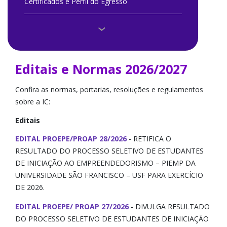
Certificados e Perfil do Egresso
Comitê Institucional IC
Como Participar
Editais e Normas 2026/2027
Documentos e Modelos
Confira as normas, portarias, resoluções e regulamentos
sobre a IC:
Editais e Normas 2026/2027
Editais
Editais e Normas Anteriores
EDITAL PROEPE/PROAP 28/2026
- RETIFICA O
RESULTADO DO PROCESSO SELETIVO DE ESTUDANTES
Escritório de Apoio Institucional à Pesquisa
DE INICIAÇÃO AO EMPREENDEDORISMO – PIEMP DA
UNIVERSIDADE SÃO FRANCISCO – USF PARA EXERCÍCIO
Eventos e Fotos
DE 2026.
Grupo de Pesquisa e Grupo de Estudo
EDITAL PROEPE/ PROAP 27/2026
- DIVULGA RESULTADO
DO PROCESSO SELETIVO DE ESTUDANTES DE INICIAÇÃO