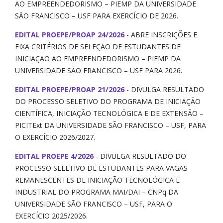
Notícias e Divulgação
AO EMPREENDEDORISMO – PIEMP DA UNIVERSIDADE
SÃO FRANCISCO – USF PARA EXERCÍCIO DE 2026.
PIBIC-EM/CNPq
EDITAL PROEPE/PROAP 24/2026
- ABRE INSCRIÇÕES E
FIXA CRITÉRIOS DE SELEÇÃO DE ESTUDANTES DE
PIBIC/CNPq
INICIAÇÃO AO EMPREENDEDORISMO – PIEMP DA
UNIVERSIDADE SÃO FRANCISCO – USF PARA 2026.
PIBITI/CNPq
EDITAL PROEPE/PROAP 21/2026
- DIVULGA RESULTADO
DO PROCESSO SELETIVO DO PROGRAMA DE INICIAÇÃO
Portarias e Resoluções
CIENTÍFICA, INICIAÇÃO TECNOLÓGICA E DE EXTENSÃO –
PICITExt DA UNIVERSIDADE SÃO FRANCISCO – USF, PARA
Premiações
O EXERCÍCIO 2026/2027.
Projetos de Pesquisa
EDITAL PROEPE 4/2026
- DIVULGA RESULTADO DO
PROCESSO SELETIVO DE ESTUDANTES PARA VAGAS
Relatório Parcial/Final
REMANESCENTES DE INICIAÇÃO TECNOLÓGICA E
INDUSTRIAL DO PROGRAMA MAI/DAI – CNPq DA
Repositório Científico
UNIVERSIDADE SÃO FRANCISCO – USF, PARA O
EXERCÍCIO 2025/2026.