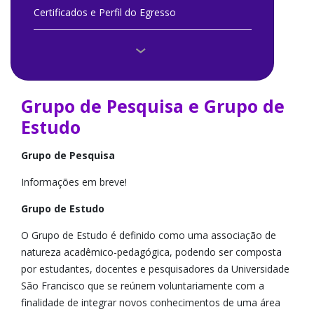
Certificados e Perfil do Egresso
Comitê Institucional IC
Como Participar
Grupo de Pesquisa e Grupo de
Documentos e Modelos
Estudo
Editais e Normas 2026/2027
Grupo de Pesquisa
Informações em breve!
Editais e Normas Anteriores
Grupo de Estudo
Escritório de Apoio Institucional à Pesquisa
O Grupo de Estudo é definido como uma associação de
natureza acadêmico-pedagógica, podendo ser composta
Eventos e Fotos
por estudantes, docentes e pesquisadores da Universidade
São Francisco que se reúnem voluntariamente com a
Grupo de Pesquisa e Grupo de Estudo
finalidade de integrar novos conhecimentos de uma área