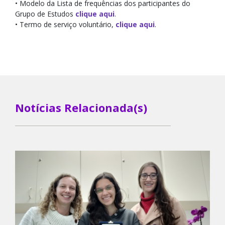
• Modelo da Lista de frequências dos participantes do
Revistas Científicas e Ebooks
Grupo de Estudos
clique aqui
.
• Termo de serviço voluntário,
clique aqui
.
Termos de Compromisso
Vagas e Bolsas
Notícias Relacionada(s)