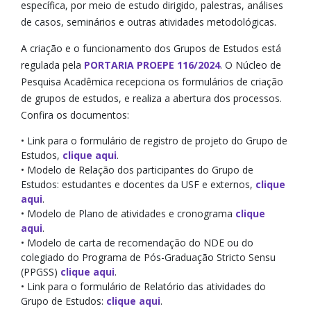
específica, por meio de estudo dirigido, palestras, análises
Notícias e Divulgação
de casos, seminários e outras atividades metodológicas.
PIBIC-EM/CNPq
A criação e o funcionamento dos Grupos de Estudos está
regulada pela
PORTARIA PROEPE 116/2024
. O Núcleo de
Pesquisa Acadêmica recepciona os formulários de criação
PIBIC/CNPq
de grupos de estudos, e realiza a abertura dos processos.
Confira os documentos:
PIBITI/CNPq
• Link para o formulário de registro de projeto do Grupo de
Portarias e Resoluções
Estudos,
clique aqui
.
• Modelo de Relação dos participantes do Grupo de
Estudos: estudantes e docentes da USF e externos,
clique
Premiações
aqui
.
• Modelo de Plano de atividades e cronograma
clique
Projetos de Pesquisa
aqui
.
• Modelo de carta de recomendação do NDE ou do
Relatório Parcial/Final
colegiado do Programa de Pós-Graduação Stricto Sensu
(PPGSS)
clique aqui
.
• Link para o formulário de Relatório das atividades do
Repositório Científico
Grupo de Estudos:
clique aqui
.