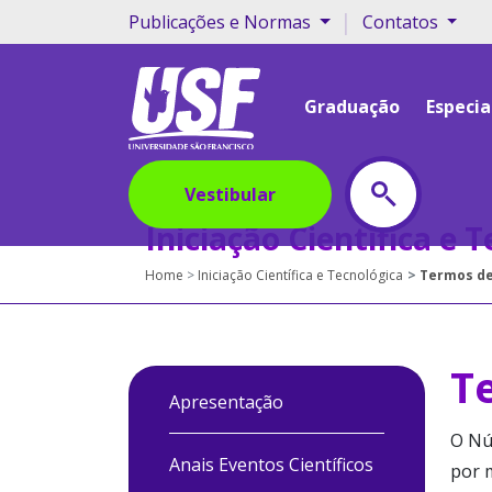
|
Publicações e Normas
Contatos
Graduação
Especia
Vestibular
Iniciação Científica e 
Home
Iniciação Científica e Tecnológica
Termos d
T
Apresentação
O Nú
Anais Eventos Científicos
por m