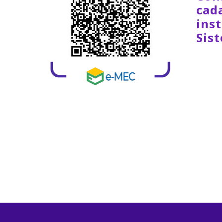
cad
inst
Sis