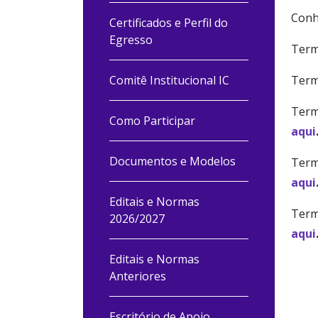
Conh
Certificados e Perfil do
Egresso
Term
Comitê Institucional IC
Term
Term
Como Participar
aqui
Documentos e Modelos
Term
aqui
Editais e Normas
Term
2026/2027
aqui
Editais e Normas
Anteriores
Escritório de Apoio