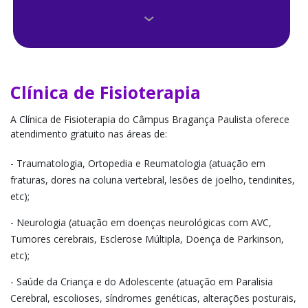
Clínica de Odontologia
Clínica Veterinária e Centro Diagnóstico
Clínicas de Psicologia
Clínica de Fisioterapia
Consultório de Enfermagem Materno-Infantil
A Clínica de Fisioterapia do Câmpus Bragança Paulista oferece
atendimento gratuito nas áreas de:
Núcleo de Apoio Contábil e Fiscal
- Traumatologia, Ortopedia e Reumatologia (atuação em
fraturas, dores na coluna vertebral, lesões de joelho, tendinites,
Núcleos de Práticas Jurídicas
etc);
- Neurologia (atuação em doenças neurológicas com AVC,
Tumores cerebrais, Esclerose Múltipla, Doença de Parkinson,
etc);
- Saúde da Criança e do Adolescente (atuação em Paralisia
Cerebral, escolioses, síndromes genéticas, alterações posturais,