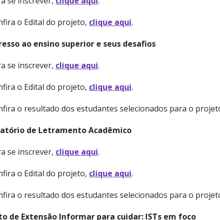
a se inscrever,
clique aqui
.
fira o Edital do projeto,
clique aqui
.
resso ao ensino superior e seus desafios
a se inscrever,
clique aqui
.
fira o Edital do projeto,
clique aqui
.
nfira o resultado dos estudantes selecionados para o proje
atório de Letramento Acadêmico
a se inscrever,
clique aqui
.
fira o Edital do projeto,
clique aqui
.
nfira o resultado dos estudantes selecionados para o proje
to de Extensão Informar para cuidar: ISTs em foco