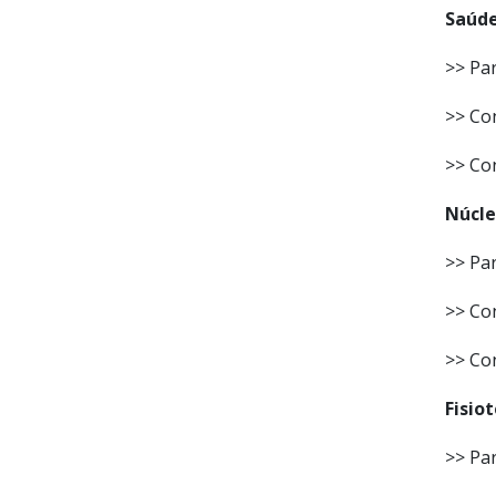
Saúde
>> Par
>> Con
>> Co
Núcle
>> Par
>> Con
>> Co
Fisio
>> Par