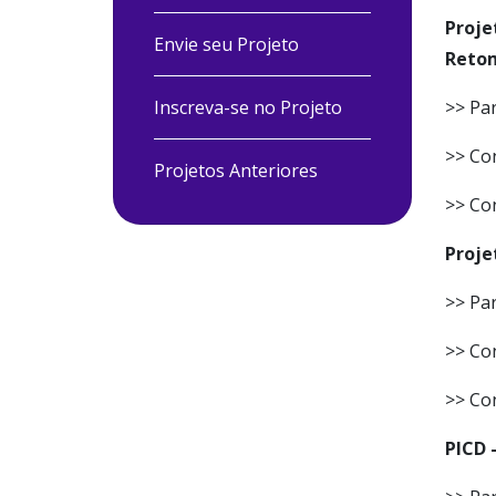
Proje
Envie seu Projeto
Retom
Inscreva-se no Projeto
>> Par
>> Con
Projetos Anteriores
>> Co
Proje
>> Par
>> Con
>> Co
PICD 