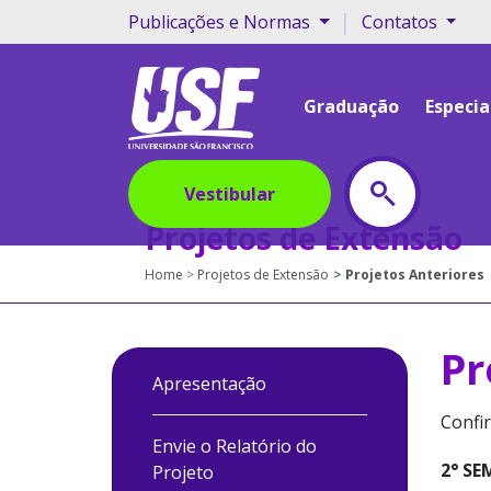
|
Publicações e Normas
Contatos
Graduação
Especia
Vestibular
Projetos de Extensão
Home
Projetos de Extensão
Projetos Anteriores
Pr
Apresentação
Confir
Envie o Relatório do
2° SE
Projeto