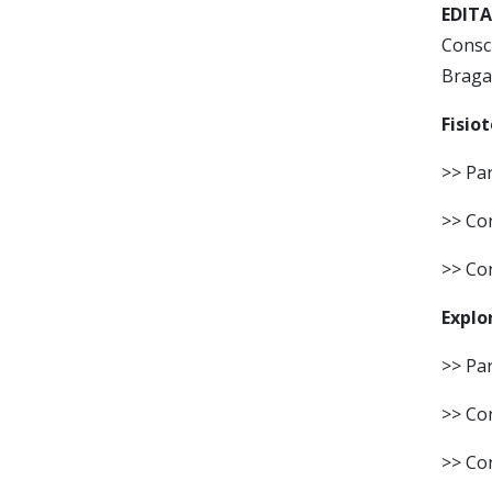
EDITA
Consc
Braga
Fisio
>> Par
>> Con
>> Co
Explo
>> Par
>> Con
>> Co