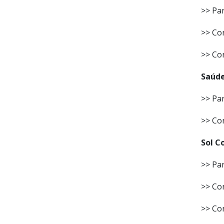
>> Par
>> Con
>> Co
Saúde
>> Par
>> Con
Sol C
>> Par
>> Con
>> Co