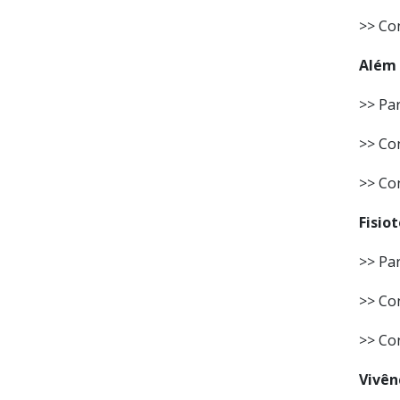
>> Co
Além 
>> Par
>> Con
>> Co
Fisio
>> Par
>> Con
>> Co
Vivên